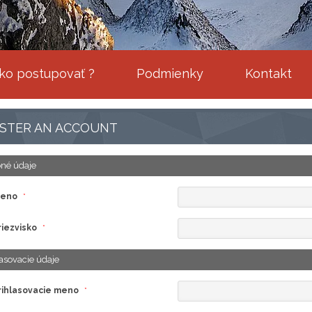
ko postupovať ?
Podmienky
Kontakt
ISTER AN ACCOUNT
né údaje
eno
*
riezvisko
*
asovacie údaje
rihlasovacie meno
*