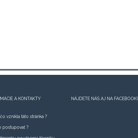
MÁCIE A KONTAKTY
NÁJDETE NÁS AJ NA FACEBOOK
čo vznikla táto stránka ?
 postupovať ?