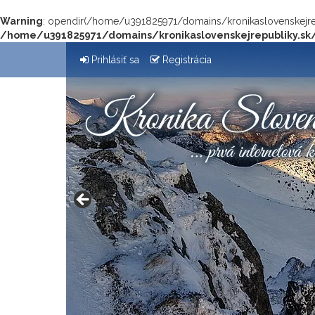
Warning
: opendir(/home/u391825971/domains/kronikaslovenskejrepu
/home/u391825971/domains/kronikaslovenskejrepubliky.sk
Prihlásiť sa
Registrácia