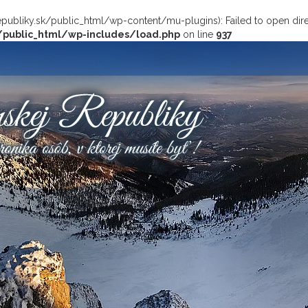
bliky.sk/public_html/wp-content/mu-plugins): Failed to open direc
/public_html/wp-includes/load.php
on line
937