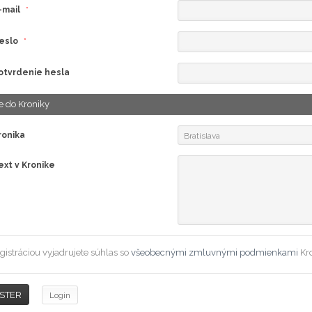
-mail
*
eslo
*
otvrdenie hesla
e do Kroniky
ronika
Bratislava
ext v Kronike
gistráciou vyjadrujete súhlas so
všeobecnými zmluvnými podmienkami
Kro
Login