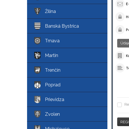
E
Žilina
H
Banská Bystrica
P
Trnava
Údaj
Martin
K
T
Trenčín
Poprad
Prievidza
Re
Zvolen
Michalovce