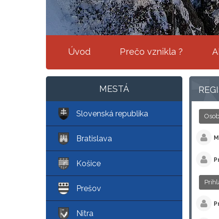
Úvod
Prečo vznikla ?
A
MESTÁ
REG
Slovenská republika
Osob
Bratislava
M
P
Košice
Prihl
Prešov
P
Nitra