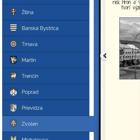
riek Hron a S
tvorí vý
Žilina
Banská Bystrica
Trnava
Martin
Trenčín
Poprad
Prievidza
Zvolen
Michalovce