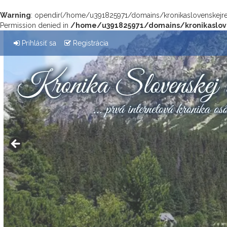
Warning
: opendir(/home/u391825971/domains/kronikaslovenskejrep
Permission denied in
/home/u391825971/domains/kronikaslove
Prihlásiť sa
Registrácia