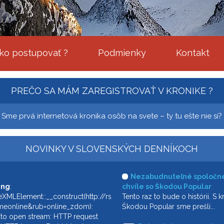
ko postupovať ?
Podmienky
Kontakt
PREČO SA MÁM ZAREGISTROVAŤ V KRONIKE ?
Sme prvá internetová kronika osôb na svete – ty tu ešte nie si?
NOVINKY V SLOVENSKÝCH DENNÍKOCH
Nezabudnuteľné spoločn
ing
:
chvíle so Škodou Popular
XMLElement::__construct(http://rss.sme.sk/rss/rss.asp?
Tento raz to bude o histórii. S 
meonline&rub=online_zdom):
Škodou Popular sme prešli...
 to open stream: HTTP request