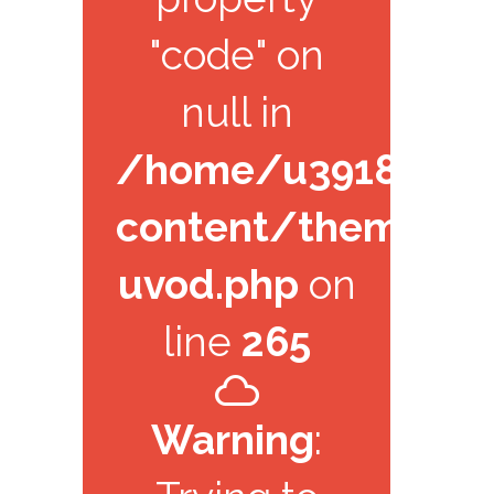
"code" on
null in
/home/u391825971/
content/themes/k
uvod.php
on
line
265
Warning
: