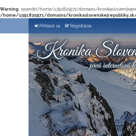
Warning
: opendir(/home/u391825971/domains/kronikaslovenskejrepu
/home/u391825971/domains/kronikaslovenskejrepubliky.sk
Prihlásiť sa
Registrácia