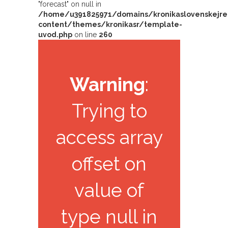
"forecast" on null in
/home/u391825971/domains/kronikaslovenskejrep
content/themes/kronikasr/template-
uvod.php
on line
260
Warning
:
Trying to
access array
offset on
value of
type null in