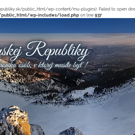
bliky.sk/public_html/wp-content/mu-plugins): Failed to open direc
/public_html/wp-includes/load.php
on line
937