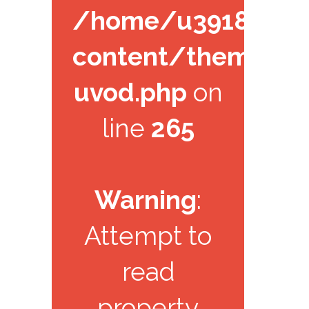
/home/u391825971/
content/themes/k
uvod.php
on
line
265
Warning
:
Attempt to
read
property