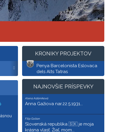
KRONIKY PROJEKTOV
Penya Barcelonista Eslovaca
Si hrdý Slovák alebo hrdá Slovenka? Daj o tom v
dels Alts Tatras
Kronike!
NAJNOVŠIE PRÍSPEVKY
Alena Adámková
Anna Gažiova nar.22.5.1931...
é
krásnou
Filip Golian
Slovenská republika 🇸🇰 je moja
krásna vlasť. Žiaľ, mom...