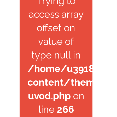
Trying to
access array
offset on
value of
type null in
/home/u391825971/
content/themes/k
uvod.php
on
line
266