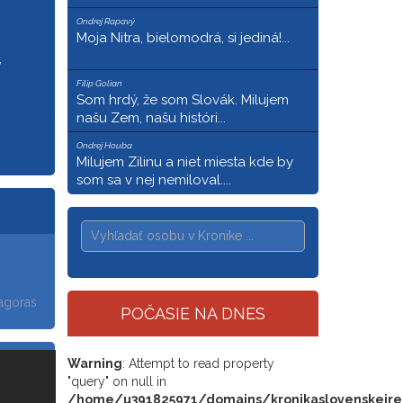
ic_html/wp-
Ondrej Rapavý
Moja Nitra, bielomodrá, si jediná!...
on, no
,
Filip Golian
Som hrdý, že som Slovák. Milujem
našu Zem, našu históri...
Ondrej Houba
Milujem Zilinu a niet miesta kde by
som sa v nej nemiloval....
agoras
POČASIE NA DNES
Warning
: Attempt to read property
"query" on null in
/home/u391825971/domains/kronikaslovenskejrep