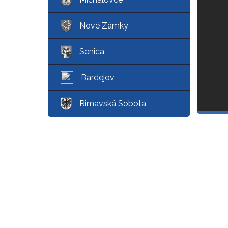
Nové Zámky
Senica
Bardejov
Rimavská Sobota