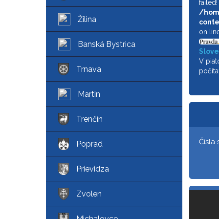
failed
/home
Žilina
conte
on lin
Banská Bystrica
Slove
teplot
V piat
Trnava
rýchl
počíta
búrky
Martin
Trenčín
Čísla
Poprad
Prievidza
Zvolen
Michalovce