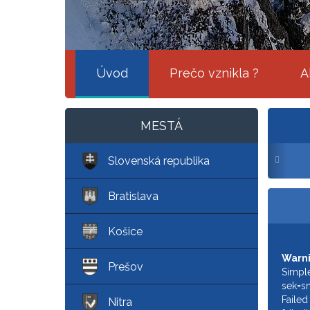
Úvod
Prečo vznikla ?
A
MESTÁ
Slovenská republika
Bratislava
Košice
Warn
Prešov
Simple
sek=s
Failed
Nitra