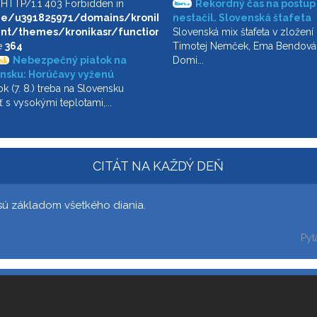
! HTTP/1.1 403 Forbidden in
Rekordný čas na postup
/u391825971/domains/kronikaslovenskejrepubliky.sk/publ
nestačil. Slovenská štafeta
nt/themes/kronikasr/functions.php
predviedla na MS skvelý výk
Slovenská mix štafeta v zložení
e
364
finále jej ušlo
Timotej Nemček, Ema Bendová
Nebezpečný piatok na
Domi...
nsku: Horúčavy vyženú
y na 33 °C, vietor udrie
ok (7. 8.) treba na Slovensku
osťou 85 km/h a prídu aj
ť s vysokými teplotami,...
CITÁT NA KAŽDÝ DEŇ
 sú základom všetkého diania.
Pyt